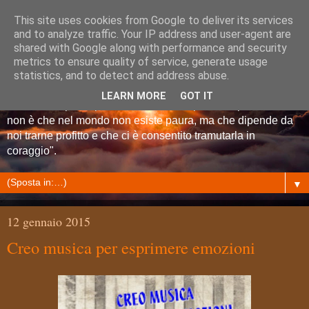
This site uses cookies from Google to deliver its services
Centro di Psicologia delle
and to analyze traffic. Your IP address and user-agent are
shared with Google along with performance and security
metrics to ensure quality of service, generate usage
Risorse OASI
statistics, and to detect and address abuse.
LEARN MORE
GOT IT
"La lezione più importante che l'uomo possa imparare in vita
non è che nel mondo non esiste paura, ma che dipende da
noi trarne profitto e che ci è consentito tramutarla in
coraggio".
▼
12 gennaio 2015
Creo musica per esprimere emozioni